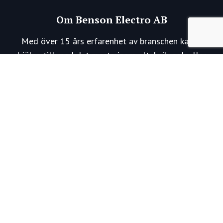
Om Benson Electro AB
Med över 15 års erfarenhet av branschen kan vi
hjälpa till med det mesta inom elteknik, solceller
och laddboxar.
Behöver du rådgivning eller projektering av
framtida installationer finns vi här för dig.
Kontakta oss
Skräddargårdshöjd 6
51737 Bollebygd
070-795 87 47
glenn@bensonelectro.se